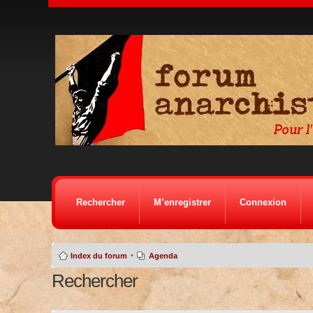
Rechercher
M’enregistrer
Connexion
•
Index du forum
Agenda
Rechercher