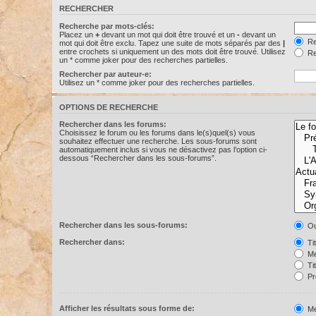
RECHERCHER
Recherche par mots-clés:
Placez un
+
devant un mot qui doit être trouvé et un
-
devant un
Re
mot qui doit être exclu. Tapez une suite de mots séparés par des
|
entre crochets si uniquement un des mots doit être trouvé. Utilisez
Re
un * comme joker pour des recherches partielles.
Rechercher par auteur-e:
Utilisez un * comme joker pour des recherches partielles.
OPTIONS DE RECHERCHE
Rechercher dans les forums:
Choisissez le forum ou les forums dans le(s)quel(s) vous
souhaitez effectuer une recherche. Les sous-forums sont
automatiquement inclus si vous ne désactivez pas l’option ci-
dessous “Rechercher dans les sous-forums”.
Rechercher dans les sous-forums:
Ou
Rechercher dans:
Ti
Me
Ti
Pr
Afficher les résultats sous forme de:
Me