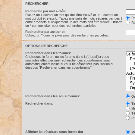
RECHERCHER
Recherche par mots-clés:
Placez un
+
devant un mot qui doit être trouvé et un
-
devant un
Re
mot qui doit être exclu. Tapez une suite de mots séparés par des
|
entre crochets si uniquement un des mots doit être trouvé. Utilisez
Re
un * comme joker pour des recherches partielles.
Rechercher par auteur-e:
Utilisez un * comme joker pour des recherches partielles.
OPTIONS DE RECHERCHE
Rechercher dans les forums:
Choisissez le forum ou les forums dans le(s)quel(s) vous
souhaitez effectuer une recherche. Les sous-forums sont
automatiquement inclus si vous ne désactivez pas l’option ci-
dessous “Rechercher dans les sous-forums”.
Rechercher dans les sous-forums:
Ou
Rechercher dans:
Ti
Me
Ti
Pr
Afficher les résultats sous forme de:
Me