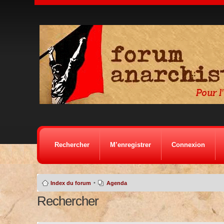
Rechercher
M’enregistrer
Connexion
•
Index du forum
Agenda
Rechercher