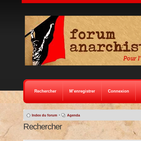
Rechercher
M’enregistrer
Connexion
•
Index du forum
Agenda
Rechercher