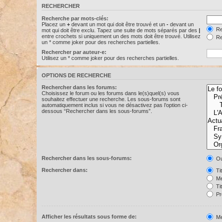
RECHERCHER
Recherche par mots-clés:
Placez un
+
devant un mot qui doit être trouvé et un
-
devant un
Re
mot qui doit être exclu. Tapez une suite de mots séparés par des
|
entre crochets si uniquement un des mots doit être trouvé. Utilisez
Re
un * comme joker pour des recherches partielles.
Rechercher par auteur-e:
Utilisez un * comme joker pour des recherches partielles.
OPTIONS DE RECHERCHE
Rechercher dans les forums:
Choisissez le forum ou les forums dans le(s)quel(s) vous
souhaitez effectuer une recherche. Les sous-forums sont
automatiquement inclus si vous ne désactivez pas l’option ci-
dessous “Rechercher dans les sous-forums”.
Rechercher dans les sous-forums:
Ou
Rechercher dans:
Ti
Me
Ti
Pr
Afficher les résultats sous forme de:
Me