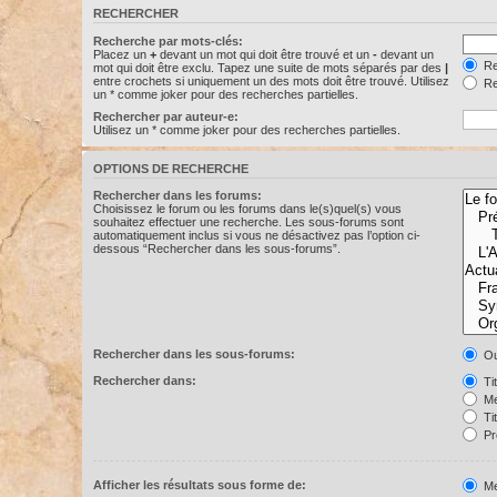
RECHERCHER
Recherche par mots-clés:
Placez un
+
devant un mot qui doit être trouvé et un
-
devant un
Re
mot qui doit être exclu. Tapez une suite de mots séparés par des
|
entre crochets si uniquement un des mots doit être trouvé. Utilisez
Re
un * comme joker pour des recherches partielles.
Rechercher par auteur-e:
Utilisez un * comme joker pour des recherches partielles.
OPTIONS DE RECHERCHE
Rechercher dans les forums:
Choisissez le forum ou les forums dans le(s)quel(s) vous
souhaitez effectuer une recherche. Les sous-forums sont
automatiquement inclus si vous ne désactivez pas l’option ci-
dessous “Rechercher dans les sous-forums”.
Rechercher dans les sous-forums:
Ou
Rechercher dans:
Ti
Me
Ti
Pr
Afficher les résultats sous forme de:
Me