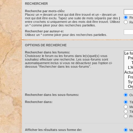
RECHERCHER
Recherche par mots-clés:
Placez un
+
devant un mot qui doit être trouvé et un
-
devant un
Re
mot qui doit être exclu. Tapez une suite de mots séparés par des
|
entre crochets si uniquement un des mots doit être trouvé. Utilisez
Re
un * comme joker pour des recherches partielles.
Rechercher par auteur-e:
Utilisez un * comme joker pour des recherches partielles.
OPTIONS DE RECHERCHE
Rechercher dans les forums:
Choisissez le forum ou les forums dans le(s)quel(s) vous
souhaitez effectuer une recherche. Les sous-forums sont
automatiquement inclus si vous ne désactivez pas l’option ci-
dessous “Rechercher dans les sous-forums”.
Rechercher dans les sous-forums:
Ou
Rechercher dans:
Ti
Me
Ti
Pr
Afficher les résultats sous forme de:
Me