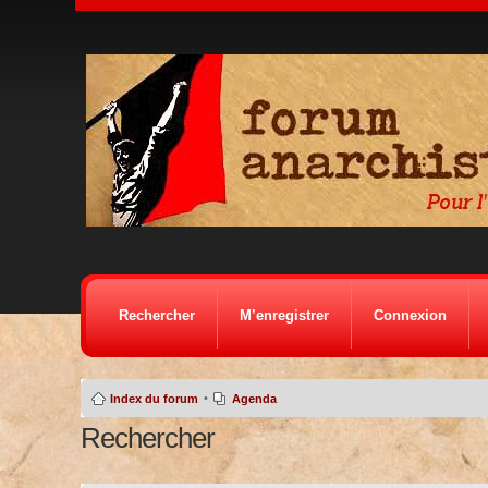
Rechercher
M’enregistrer
Connexion
•
Index du forum
Agenda
Rechercher