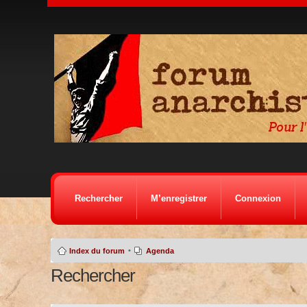
Rechercher
M’enregistrer
Connexion
•
Index du forum
Agenda
Rechercher