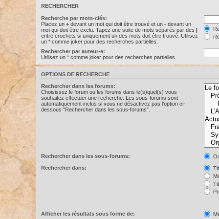
RECHERCHER
Recherche par mots-clés:
Placez un
+
devant un mot qui doit être trouvé et un
-
devant un
Re
mot qui doit être exclu. Tapez une suite de mots séparés par des
|
entre crochets si uniquement un des mots doit être trouvé. Utilisez
Re
un * comme joker pour des recherches partielles.
Rechercher par auteur-e:
Utilisez un * comme joker pour des recherches partielles.
OPTIONS DE RECHERCHE
Rechercher dans les forums:
Choisissez le forum ou les forums dans le(s)quel(s) vous
souhaitez effectuer une recherche. Les sous-forums sont
automatiquement inclus si vous ne désactivez pas l’option ci-
dessous “Rechercher dans les sous-forums”.
Rechercher dans les sous-forums:
Ou
Rechercher dans:
Ti
Me
Ti
Pr
Afficher les résultats sous forme de:
Me