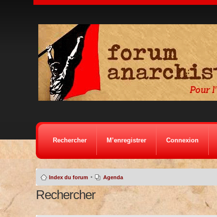
Rechercher
M’enregistrer
Connexion
•
Index du forum
Agenda
Rechercher