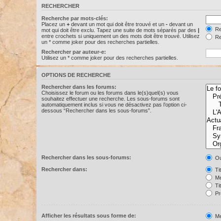
RECHERCHER
Recherche par mots-clés:
Placez un
+
devant un mot qui doit être trouvé et un
-
devant un
Re
mot qui doit être exclu. Tapez une suite de mots séparés par des
|
entre crochets si uniquement un des mots doit être trouvé. Utilisez
Re
un * comme joker pour des recherches partielles.
Rechercher par auteur-e:
Utilisez un * comme joker pour des recherches partielles.
OPTIONS DE RECHERCHE
Rechercher dans les forums:
Choisissez le forum ou les forums dans le(s)quel(s) vous
souhaitez effectuer une recherche. Les sous-forums sont
automatiquement inclus si vous ne désactivez pas l’option ci-
dessous “Rechercher dans les sous-forums”.
Rechercher dans les sous-forums:
Ou
Rechercher dans:
Ti
Me
Ti
Pr
Afficher les résultats sous forme de:
Me