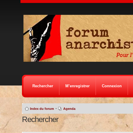
Rechercher
M’enregistrer
Connexion
•
Index du forum
Agenda
Rechercher