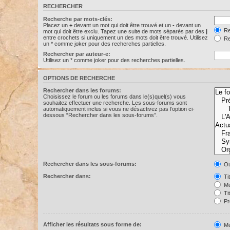
RECHERCHER
Recherche par mots-clés:
Placez un
+
devant un mot qui doit être trouvé et un
-
devant un
Re
mot qui doit être exclu. Tapez une suite de mots séparés par des
|
entre crochets si uniquement un des mots doit être trouvé. Utilisez
Re
un * comme joker pour des recherches partielles.
Rechercher par auteur-e:
Utilisez un * comme joker pour des recherches partielles.
OPTIONS DE RECHERCHE
Rechercher dans les forums:
Choisissez le forum ou les forums dans le(s)quel(s) vous
souhaitez effectuer une recherche. Les sous-forums sont
automatiquement inclus si vous ne désactivez pas l’option ci-
dessous “Rechercher dans les sous-forums”.
Rechercher dans les sous-forums:
Ou
Rechercher dans:
Ti
Me
Ti
Pr
Afficher les résultats sous forme de:
Me