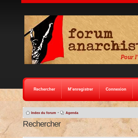
Rechercher
M’enregistrer
Connexion
•
Index du forum
Agenda
Rechercher