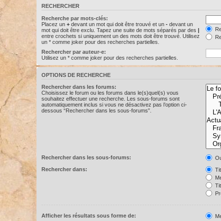
RECHERCHER
Recherche par mots-clés:
Placez un
+
devant un mot qui doit être trouvé et un
-
devant un
Re
mot qui doit être exclu. Tapez une suite de mots séparés par des
|
entre crochets si uniquement un des mots doit être trouvé. Utilisez
Re
un * comme joker pour des recherches partielles.
Rechercher par auteur-e:
Utilisez un * comme joker pour des recherches partielles.
OPTIONS DE RECHERCHE
Rechercher dans les forums:
Choisissez le forum ou les forums dans le(s)quel(s) vous
souhaitez effectuer une recherche. Les sous-forums sont
automatiquement inclus si vous ne désactivez pas l’option ci-
dessous “Rechercher dans les sous-forums”.
Rechercher dans les sous-forums:
Ou
Rechercher dans:
Ti
Me
Ti
Pr
Afficher les résultats sous forme de:
Me