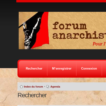
Rechercher
M’enregistrer
Connexion
•
Index du forum
Agenda
Rechercher