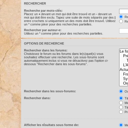
RECHERCHER
Recherche par mots-clés:
Placez un
+
devant un mot qui doit être trouvé et un
-
devant un
Re
mot qui doit être exclu. Tapez une suite de mots séparés par des
|
entre crochets si uniquement un des mots doit être trouvé. Utilisez
Re
un * comme joker pour des recherches partielles.
Rechercher par auteur-e:
Utilisez un * comme joker pour des recherches partielles.
OPTIONS DE RECHERCHE
Rechercher dans les forums:
Choisissez le forum ou les forums dans le(s)quel(s) vous
souhaitez effectuer une recherche. Les sous-forums sont
automatiquement inclus si vous ne désactivez pas l’option ci-
dessous “Rechercher dans les sous-forums”.
Rechercher dans les sous-forums:
Ou
Rechercher dans:
Ti
Me
Ti
Pr
Afficher les résultats sous forme de:
Me