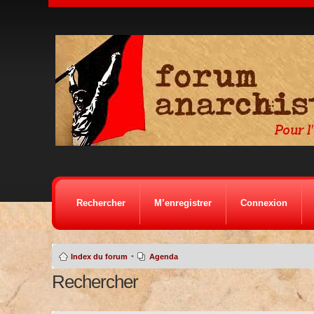
Rechercher
M’enregistrer
Connexion
•
Index du forum
Agenda
Rechercher