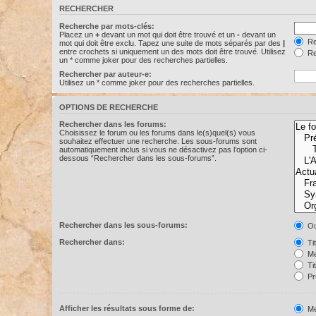
RECHERCHER
Recherche par mots-clés:
Placez un
+
devant un mot qui doit être trouvé et un
-
devant un
Re
mot qui doit être exclu. Tapez une suite de mots séparés par des
|
entre crochets si uniquement un des mots doit être trouvé. Utilisez
Re
un * comme joker pour des recherches partielles.
Rechercher par auteur-e:
Utilisez un * comme joker pour des recherches partielles.
OPTIONS DE RECHERCHE
Rechercher dans les forums:
Choisissez le forum ou les forums dans le(s)quel(s) vous
souhaitez effectuer une recherche. Les sous-forums sont
automatiquement inclus si vous ne désactivez pas l’option ci-
dessous “Rechercher dans les sous-forums”.
Rechercher dans les sous-forums:
Ou
Rechercher dans:
Ti
Me
Ti
Pr
Afficher les résultats sous forme de:
Me