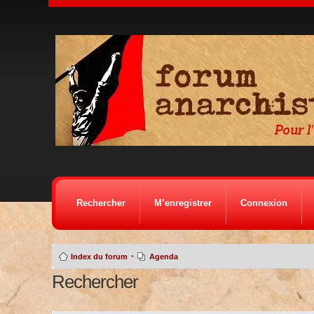
Rechercher
M’enregistrer
Connexion
•
Index du forum
Agenda
Rechercher