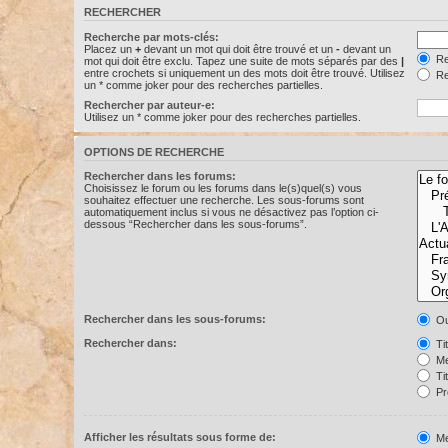
RECHERCHER
Recherche par mots-clés:
Placez un
+
devant un mot qui doit être trouvé et un
-
devant un
Re
mot qui doit être exclu. Tapez une suite de mots séparés par des
|
entre crochets si uniquement un des mots doit être trouvé. Utilisez
Re
un * comme joker pour des recherches partielles.
Rechercher par auteur-e:
Utilisez un * comme joker pour des recherches partielles.
OPTIONS DE RECHERCHE
Rechercher dans les forums:
Choisissez le forum ou les forums dans le(s)quel(s) vous
souhaitez effectuer une recherche. Les sous-forums sont
automatiquement inclus si vous ne désactivez pas l’option ci-
dessous “Rechercher dans les sous-forums”.
Rechercher dans les sous-forums:
Ou
Rechercher dans:
Ti
Me
Ti
Pr
Afficher les résultats sous forme de:
Me