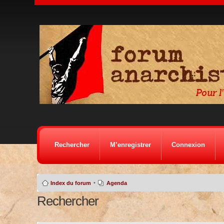
Rechercher
M’enregistrer
Connexion
•
Index du forum
Agenda
Rechercher