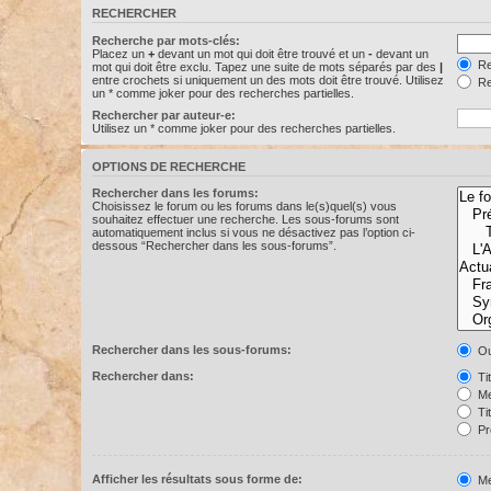
RECHERCHER
Recherche par mots-clés:
Placez un
+
devant un mot qui doit être trouvé et un
-
devant un
Re
mot qui doit être exclu. Tapez une suite de mots séparés par des
|
entre crochets si uniquement un des mots doit être trouvé. Utilisez
Re
un * comme joker pour des recherches partielles.
Rechercher par auteur-e:
Utilisez un * comme joker pour des recherches partielles.
OPTIONS DE RECHERCHE
Rechercher dans les forums:
Choisissez le forum ou les forums dans le(s)quel(s) vous
souhaitez effectuer une recherche. Les sous-forums sont
automatiquement inclus si vous ne désactivez pas l’option ci-
dessous “Rechercher dans les sous-forums”.
Rechercher dans les sous-forums:
Ou
Rechercher dans:
Ti
Me
Ti
Pr
Afficher les résultats sous forme de:
Me