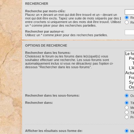
RECHERCHER
Recherche par mots-clés:
Placez un
+
devant un mot qui doit être trouvé et un
-
devant un
Re
mot qui doit être exclu. Tapez une suite de mots séparés par des
|
entre crochets si uniquement un des mots doit être trouvé. Utilisez
Re
un * comme joker pour des recherches partielles.
Rechercher par auteur-e:
Utilisez un * comme joker pour des recherches partielles.
OPTIONS DE RECHERCHE
Rechercher dans les forums:
Choisissez le forum ou les forums dans le(s)quel(s) vous
souhaitez effectuer une recherche. Les sous-forums sont
automatiquement inclus si vous ne désactivez pas l’option ci-
dessous “Rechercher dans les sous-forums”.
Rechercher dans les sous-forums:
Ou
Rechercher dans:
Ti
Me
Ti
Pr
Afficher les résultats sous forme de:
Me