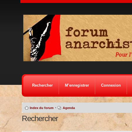
Rechercher
M’enregistrer
Connexion
•
Index du forum
Agenda
Rechercher