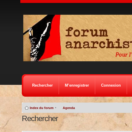
Rechercher
M’enregistrer
Connexion
•
Index du forum
Agenda
Rechercher