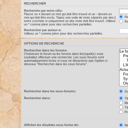
RECHERCHER
Recherche par mots-clés:
Placez un
+
devant un mot qui doit être trouvé et un
-
devant un
Re
mot qui doit être exclu. Tapez une suite de mots séparés par des
|
entre crochets si uniquement un des mots doit être trouvé. Utilisez
Re
un * comme joker pour des recherches partielles.
Rechercher par auteur-e:
Utilisez un * comme joker pour des recherches partielles.
OPTIONS DE RECHERCHE
Rechercher dans les forums:
Choisissez le forum ou les forums dans le(s)quel(s) vous
souhaitez effectuer une recherche. Les sous-forums sont
automatiquement inclus si vous ne désactivez pas l’option ci-
dessous “Rechercher dans les sous-forums”.
Rechercher dans les sous-forums:
Ou
Rechercher dans:
Ti
Me
Ti
Pr
Afficher les résultats sous forme de:
Me