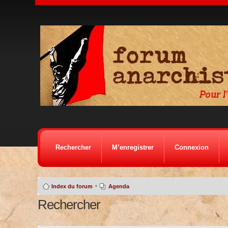
Rechercher
M’enregistrer
Connexion
•
Index du forum
Agenda
Rechercher