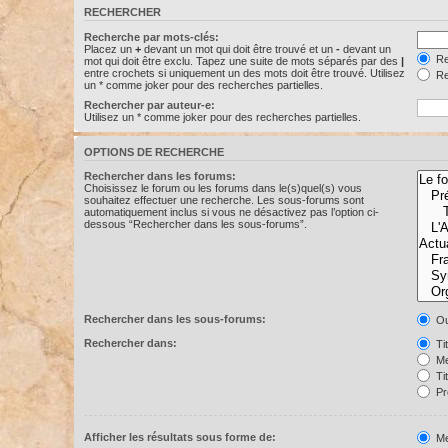
RECHERCHER
Recherche par mots-clés:
Placez un
+
devant un mot qui doit être trouvé et un
-
devant un
Re
mot qui doit être exclu. Tapez une suite de mots séparés par des
|
entre crochets si uniquement un des mots doit être trouvé. Utilisez
Re
un * comme joker pour des recherches partielles.
Rechercher par auteur-e:
Utilisez un * comme joker pour des recherches partielles.
OPTIONS DE RECHERCHE
Rechercher dans les forums:
Choisissez le forum ou les forums dans le(s)quel(s) vous
souhaitez effectuer une recherche. Les sous-forums sont
automatiquement inclus si vous ne désactivez pas l’option ci-
dessous “Rechercher dans les sous-forums”.
Rechercher dans les sous-forums:
Ou
Rechercher dans:
Ti
Me
Ti
Pr
Afficher les résultats sous forme de:
Me