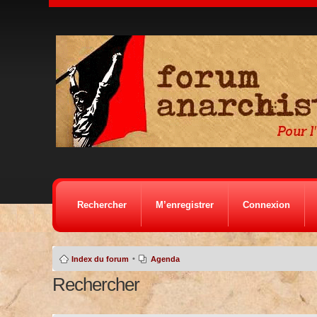
Rechercher
M’enregistrer
Connexion
•
Index du forum
Agenda
Rechercher