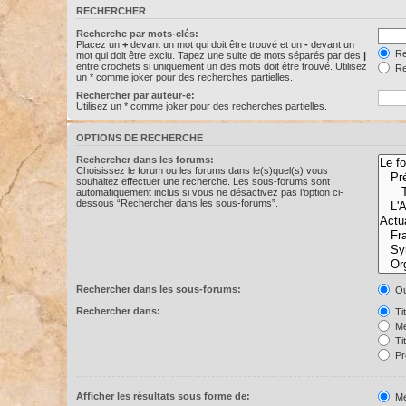
RECHERCHER
Recherche par mots-clés:
Placez un
+
devant un mot qui doit être trouvé et un
-
devant un
Re
mot qui doit être exclu. Tapez une suite de mots séparés par des
|
entre crochets si uniquement un des mots doit être trouvé. Utilisez
Re
un * comme joker pour des recherches partielles.
Rechercher par auteur-e:
Utilisez un * comme joker pour des recherches partielles.
OPTIONS DE RECHERCHE
Rechercher dans les forums:
Choisissez le forum ou les forums dans le(s)quel(s) vous
souhaitez effectuer une recherche. Les sous-forums sont
automatiquement inclus si vous ne désactivez pas l’option ci-
dessous “Rechercher dans les sous-forums”.
Rechercher dans les sous-forums:
Ou
Rechercher dans:
Ti
Me
Ti
Pr
Afficher les résultats sous forme de:
Me