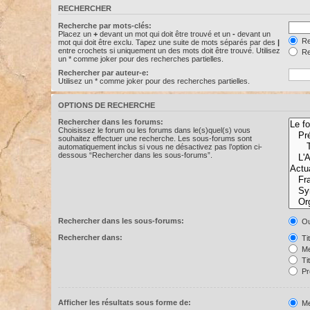
RECHERCHER
Recherche par mots-clés:
Placez un
+
devant un mot qui doit être trouvé et un
-
devant un
Re
mot qui doit être exclu. Tapez une suite de mots séparés par des
|
entre crochets si uniquement un des mots doit être trouvé. Utilisez
Re
un * comme joker pour des recherches partielles.
Rechercher par auteur-e:
Utilisez un * comme joker pour des recherches partielles.
OPTIONS DE RECHERCHE
Rechercher dans les forums:
Choisissez le forum ou les forums dans le(s)quel(s) vous
souhaitez effectuer une recherche. Les sous-forums sont
automatiquement inclus si vous ne désactivez pas l’option ci-
dessous “Rechercher dans les sous-forums”.
Rechercher dans les sous-forums:
Ou
Rechercher dans:
Ti
Me
Ti
Pr
Afficher les résultats sous forme de:
Me