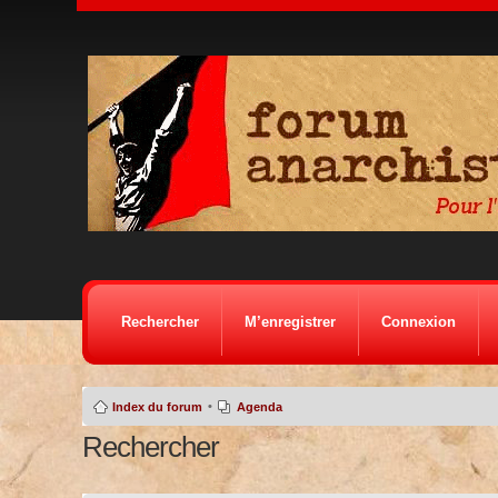
Rechercher
M’enregistrer
Connexion
•
Index du forum
Agenda
Rechercher