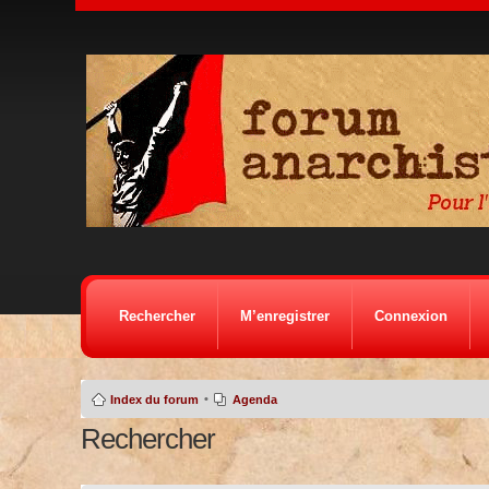
Rechercher
M’enregistrer
Connexion
•
Index du forum
Agenda
Rechercher