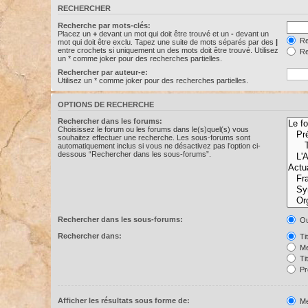
RECHERCHER
Recherche par mots-clés:
Placez un
+
devant un mot qui doit être trouvé et un
-
devant un
Re
mot qui doit être exclu. Tapez une suite de mots séparés par des
|
entre crochets si uniquement un des mots doit être trouvé. Utilisez
Re
un * comme joker pour des recherches partielles.
Rechercher par auteur-e:
Utilisez un * comme joker pour des recherches partielles.
OPTIONS DE RECHERCHE
Rechercher dans les forums:
Choisissez le forum ou les forums dans le(s)quel(s) vous
souhaitez effectuer une recherche. Les sous-forums sont
automatiquement inclus si vous ne désactivez pas l’option ci-
dessous “Rechercher dans les sous-forums”.
Rechercher dans les sous-forums:
Ou
Rechercher dans:
Ti
Me
Ti
Pr
Afficher les résultats sous forme de:
Me