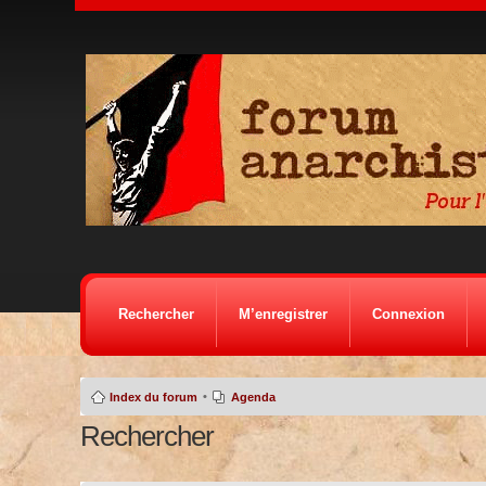
Rechercher
M’enregistrer
Connexion
•
Index du forum
Agenda
Rechercher