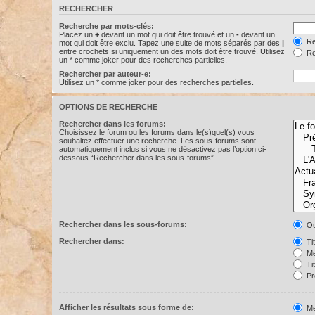
RECHERCHER
Recherche par mots-clés:
Placez un
+
devant un mot qui doit être trouvé et un
-
devant un
Re
mot qui doit être exclu. Tapez une suite de mots séparés par des
|
entre crochets si uniquement un des mots doit être trouvé. Utilisez
Re
un * comme joker pour des recherches partielles.
Rechercher par auteur-e:
Utilisez un * comme joker pour des recherches partielles.
OPTIONS DE RECHERCHE
Rechercher dans les forums:
Choisissez le forum ou les forums dans le(s)quel(s) vous
souhaitez effectuer une recherche. Les sous-forums sont
automatiquement inclus si vous ne désactivez pas l’option ci-
dessous “Rechercher dans les sous-forums”.
Rechercher dans les sous-forums:
Ou
Rechercher dans:
Ti
Me
Ti
Pr
Afficher les résultats sous forme de:
Me