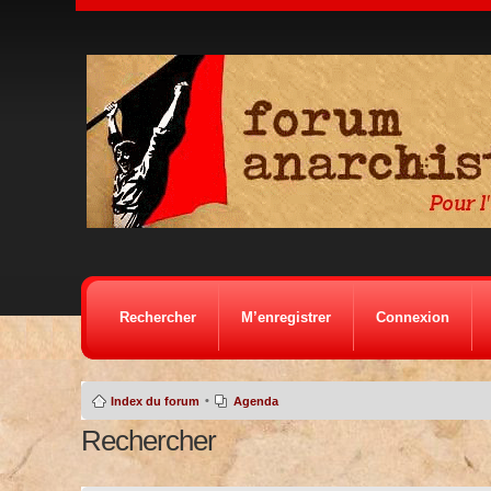
Rechercher
M’enregistrer
Connexion
•
Index du forum
Agenda
Rechercher