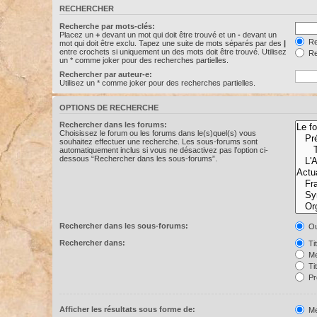
RECHERCHER
Recherche par mots-clés:
Placez un
+
devant un mot qui doit être trouvé et un
-
devant un
Re
mot qui doit être exclu. Tapez une suite de mots séparés par des
|
entre crochets si uniquement un des mots doit être trouvé. Utilisez
Re
un * comme joker pour des recherches partielles.
Rechercher par auteur-e:
Utilisez un * comme joker pour des recherches partielles.
OPTIONS DE RECHERCHE
Rechercher dans les forums:
Choisissez le forum ou les forums dans le(s)quel(s) vous
souhaitez effectuer une recherche. Les sous-forums sont
automatiquement inclus si vous ne désactivez pas l’option ci-
dessous “Rechercher dans les sous-forums”.
Rechercher dans les sous-forums:
Ou
Rechercher dans:
Ti
Me
Ti
Pr
Afficher les résultats sous forme de:
Me