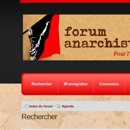
Rechercher
M’enregistrer
Connexion
•
Index du forum
Agenda
Rechercher