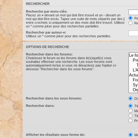
RECHERCHER
Recherche par mots-clés:
Placez un
+
devant un mot qui doit être trouvé et un
-
devant un
Re
mot qui doit être exclu. Tapez une suite de mots séparés par des
|
entre crochets si uniquement un des mots doit être trouvé. Utilisez
Re
un * comme joker pour des recherches partielles.
Rechercher par auteur-e:
Utilisez un * comme joker pour des recherches partielles.
OPTIONS DE RECHERCHE
Rechercher dans les forums:
Choisissez le forum ou les forums dans le(s)quel(s) vous
souhaitez effectuer une recherche. Les sous-forums sont
automatiquement inclus si vous ne désactivez pas l’option ci-
dessous “Rechercher dans les sous-forums”.
Rechercher dans les sous-forums:
Ou
Rechercher dans:
Ti
Me
Ti
Pr
Afficher les résultats sous forme de:
Me