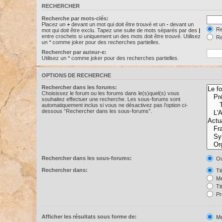
RECHERCHER
Recherche par mots-clés:
Placez un
+
devant un mot qui doit être trouvé et un
-
devant un
Re
mot qui doit être exclu. Tapez une suite de mots séparés par des
|
entre crochets si uniquement un des mots doit être trouvé. Utilisez
Re
un * comme joker pour des recherches partielles.
Rechercher par auteur-e:
Utilisez un * comme joker pour des recherches partielles.
OPTIONS DE RECHERCHE
Rechercher dans les forums:
Choisissez le forum ou les forums dans le(s)quel(s) vous
souhaitez effectuer une recherche. Les sous-forums sont
automatiquement inclus si vous ne désactivez pas l’option ci-
dessous “Rechercher dans les sous-forums”.
Rechercher dans les sous-forums:
Ou
Rechercher dans:
Ti
Me
Ti
Pr
Afficher les résultats sous forme de:
Me