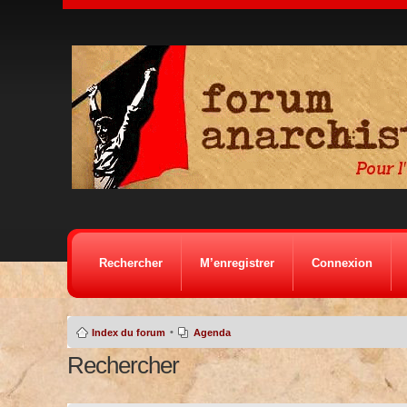
Rechercher
M’enregistrer
Connexion
•
Index du forum
Agenda
Rechercher