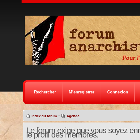
Rechercher
M’enregistrer
Connexion
•
Index du forum
Agenda
Le forum exige que vous soyez enre
le profil des membres.