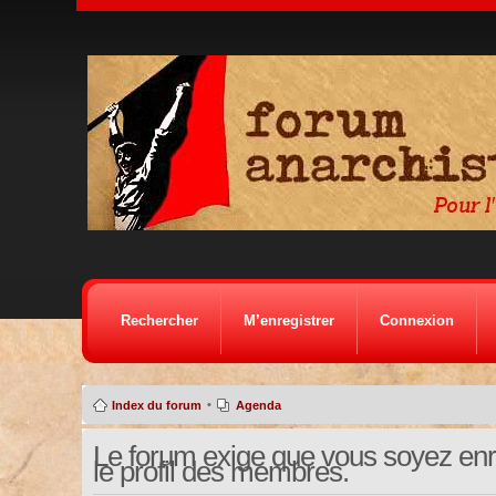
Rechercher
M’enregistrer
Connexion
•
Index du forum
Agenda
Le forum exige que vous soyez enre
le profil des membres.