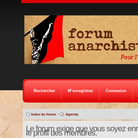
Rechercher
M’enregistrer
Connexion
•
Index du forum
Agenda
Le forum exige que vous soyez enre
le profil des membres.