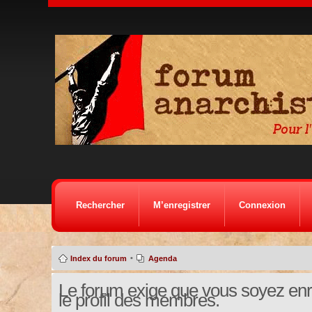
Rechercher
M’enregistrer
Connexion
•
Index du forum
Agenda
Le forum exige que vous soyez enre
le profil des membres.