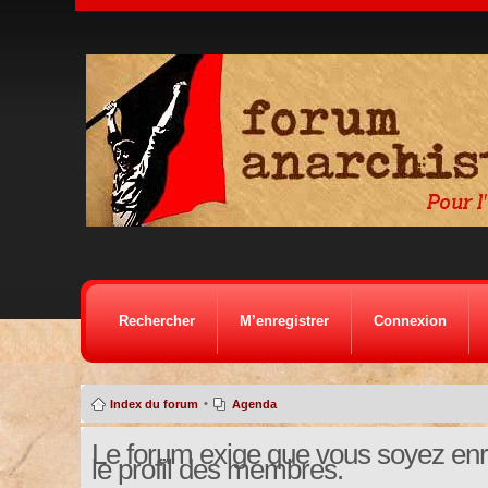
Rechercher
M’enregistrer
Connexion
•
Index du forum
Agenda
Le forum exige que vous soyez enre
le profil des membres.