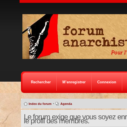
Rechercher
M’enregistrer
Connexion
•
Index du forum
Agenda
Le forum exige que vous soyez enre
le profil des membres.