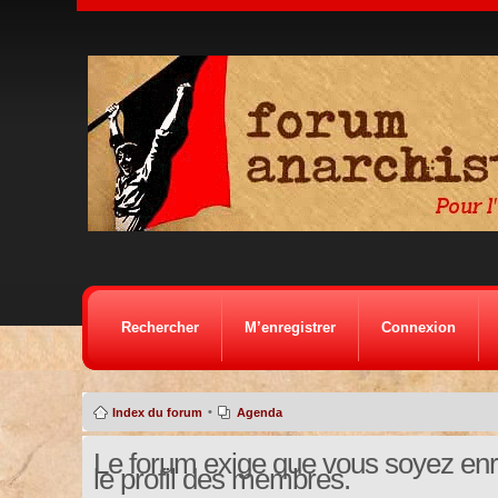
Rechercher
M’enregistrer
Connexion
•
Index du forum
Agenda
Le forum exige que vous soyez enre
le profil des membres.