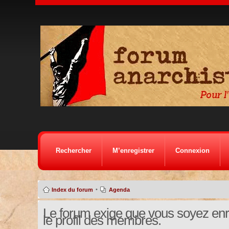
Rechercher
M’enregistrer
Connexion
•
Index du forum
Agenda
Le forum exige que vous soyez enre
le profil des membres.