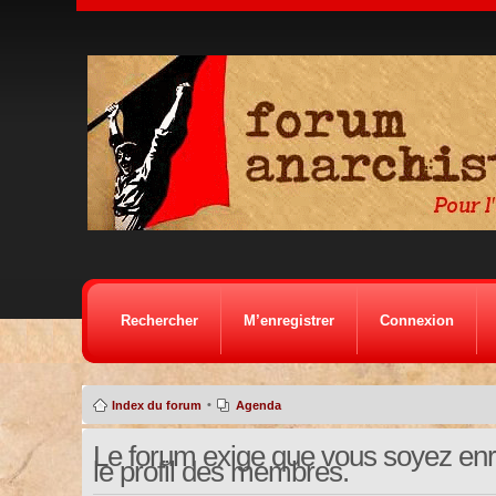
Rechercher
M’enregistrer
Connexion
•
Index du forum
Agenda
Le forum exige que vous soyez enre
le profil des membres.