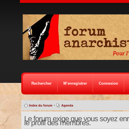
Rechercher
M’enregistrer
Connexion
•
Index du forum
Agenda
Le forum exige que vous soyez enre
le profil des membres.