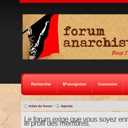
Rechercher
M’enregistrer
Connexion
•
Index du forum
Agenda
Le forum exige que vous soyez enre
le profil des membres.