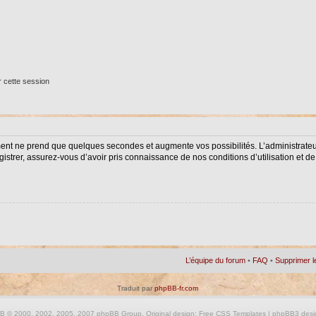
 cette session
ment ne prend que quelques secondes et augmente vos possibilités. L’administrat
istrer, assurez-vous d’avoir pris connaissance de nos conditions d’utilisation et de 
L’équipe du forum
•
FAQ
•
Supprimer l
Traduit par
phpBB-fr.com
BB
© 2000, 2002, 2005, 2007 phpBB Group. Original design:
Free CSS Templates
| phpBB3 desi