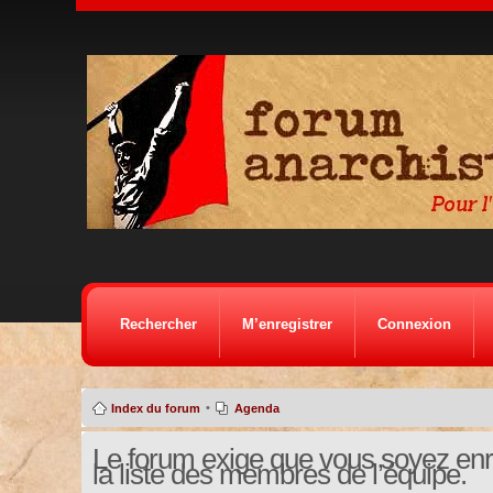
Rechercher
M’enregistrer
Connexion
•
Index du forum
Agenda
Le forum exige que vous soyez enre
la liste des membres de l’équipe.