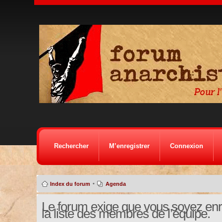
Rechercher
M’enregistrer
Connexion
•
Index du forum
Agenda
Le forum exige que vous soyez enre
la liste des membres de l’équipe.