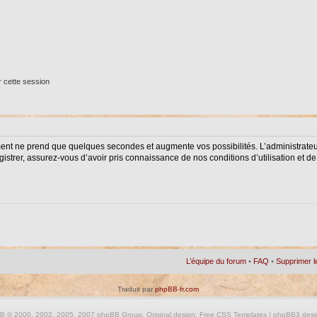
 cette session
ment ne prend que quelques secondes et augmente vos possibilités. L’administrat
istrer, assurez-vous d’avoir pris connaissance de nos conditions d’utilisation et de 
L’équipe du forum
•
FAQ
•
Supprimer l
Traduit par
phpBB-fr.com
BB
© 2000, 2002, 2005, 2007 phpBB Group. Original design:
Free CSS Templates
| phpBB3 desi