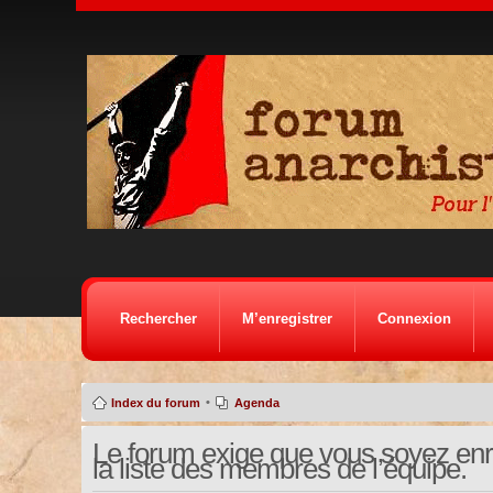
Rechercher
M’enregistrer
Connexion
•
Index du forum
Agenda
Le forum exige que vous soyez enre
la liste des membres de l’équipe.