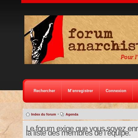
Rechercher
M’enregistrer
Connexion
•
Index du forum
Agenda
Le forum exige que vous soyez enre
la liste des membres de l’équipe.