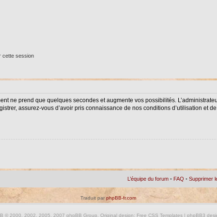
 cette session
ment ne prend que quelques secondes et augmente vos possibilités. L’administrat
istrer, assurez-vous d’avoir pris connaissance de nos conditions d’utilisation et de 
L’équipe du forum
•
FAQ
•
Supprimer l
Traduit par
phpBB-fr.com
BB
© 2000, 2002, 2005, 2007 phpBB Group. Original design:
Free CSS Templates
| phpBB3 desi