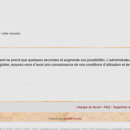
 cette session
ment ne prend que quelques secondes et augmente vos possibilités. L’administrat
istrer, assurez-vous d’avoir pris connaissance de nos conditions d’utilisation et de 
L’équipe du forum
•
FAQ
•
Supprimer l
Traduit par
phpBB-fr.com
BB
© 2000, 2002, 2005, 2007 phpBB Group. Original design:
Free CSS Templates
| phpBB3 desi