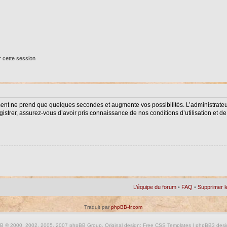
 cette session
ment ne prend que quelques secondes et augmente vos possibilités. L’administrat
istrer, assurez-vous d’avoir pris connaissance de nos conditions d’utilisation et de 
L’équipe du forum
•
FAQ
•
Supprimer l
Traduit par
phpBB-fr.com
BB
© 2000, 2002, 2005, 2007 phpBB Group. Original design:
Free CSS Templates
| phpBB3 desi