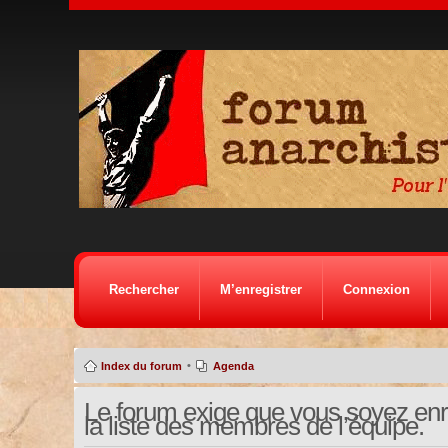
Rechercher
M’enregistrer
Connexion
•
Index du forum
Agenda
Le forum exige que vous soyez enre
la liste des membres de l’équipe.