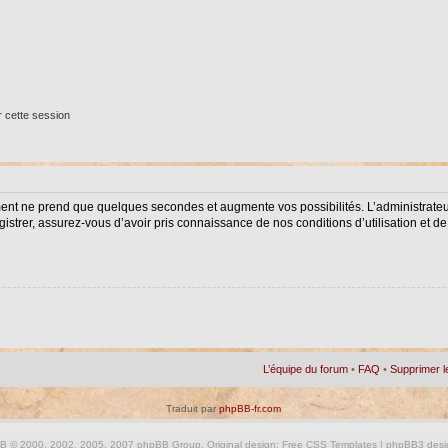
 cette session
ment ne prend que quelques secondes et augmente vos possibilités. L’administrat
istrer, assurez-vous d’avoir pris connaissance de nos conditions d’utilisation et de 
L’équipe du forum
•
FAQ
•
Supprimer l
Traduit par
phpBB-fr.com
BB
© 2000, 2002, 2005, 2007 phpBB Group. Original design:
Free CSS Templates
| phpBB3 desi