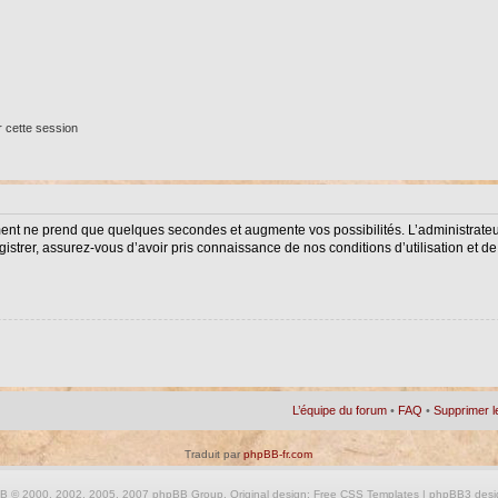
 cette session
ment ne prend que quelques secondes et augmente vos possibilités. L’administrat
istrer, assurez-vous d’avoir pris connaissance de nos conditions d’utilisation et de 
L’équipe du forum
•
FAQ
•
Supprimer l
Traduit par
phpBB-fr.com
BB
© 2000, 2002, 2005, 2007 phpBB Group. Original design:
Free CSS Templates
| phpBB3 desi