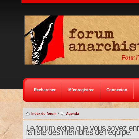
Rechercher
M’enregistrer
Connexion
•
Index du forum
Agenda
Le forum exige que vous soyez enre
la liste des membres de l’équipe.