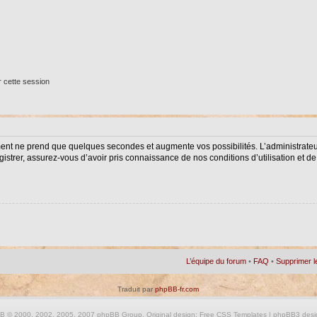
 cette session
ment ne prend que quelques secondes et augmente vos possibilités. L’administrat
istrer, assurez-vous d’avoir pris connaissance de nos conditions d’utilisation et de 
L’équipe du forum
•
FAQ
•
Supprimer l
Traduit par
phpBB-fr.com
BB
© 2000, 2002, 2005, 2007 phpBB Group. Original design:
Free CSS Templates
| phpBB3 desi