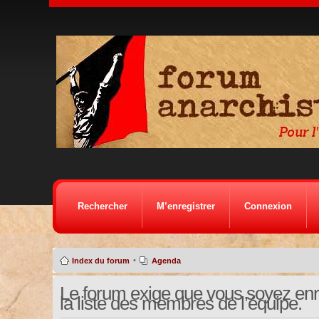
Rechercher
M’enregistrer
Connexion
•
Index du forum
Agenda
Le forum exige que vous soyez enre
la liste des membres de l’équipe.