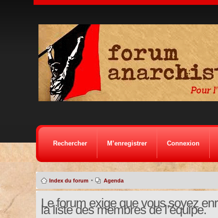
Rechercher
M’enregistrer
Connexion
•
Index du forum
Agenda
Le forum exige que vous soyez enre
la liste des membres de l’équipe.